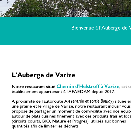
Bienvenue à l'Auberge de V
L'Auberge de Varize
Notre restaurant situé
Chemin d’Helstroff à Varize
, est 
établissement appartenant à l’AFAEDAM depuis
2017
.
A proximité de l’autoroute A4 (
entrée et sortie Boulay
) située e
une prairie et le village de Varize, notre restaurant inclusif vous
propose de partager un moment de convivialité avec nos équi
autour de plats cuisinés finement avec des produits frais et loc
(circuits courts, BIO, Nature et Progrès), utilisés aux bonnes
quantités afin de limiter les déchets.