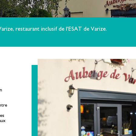
arize, restaurant inclusif de l'ESAT de Varize.
un
ntre
pes
aux