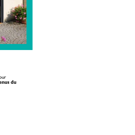
our
enus du